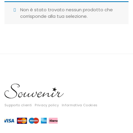
Giubbotti
Non è stato trovato nessun prodotto che
corrisponde alla tua selezione.
Gonne
Maglie
Pantaloni
T-shirt
Top
Tute
Tutti
Supporto clienti
Privacy policy
Informativa Cookies
Gift Card