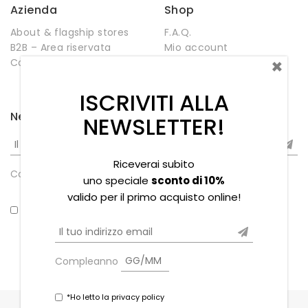
Azienda
Shop
About & flagship stores
F.A.Q.
B2B – Area riservata
Mio account
×
Contatti
Negozio
Wishlist
ISCRIVITI ALLA
Newsletter
NEWSLETTER!
Riceverai subito
Compleanno
uno speciale
sconto di 10%
valido per il primo acquisto online!
*Ho letto la privacy policy
Compleanno
*Ho letto la privacy policy