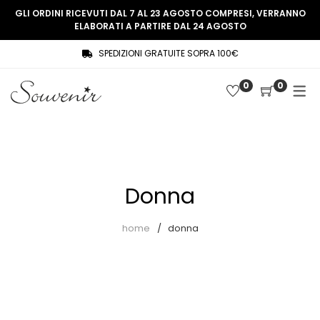
GLI ORDINI RICEVUTI DAL 7 AL 23 AGOSTO COMPRESI, VERRANNO
ELABORATI A PARTIRE DAL 24 AGOSTO
SPEDIZIONI GRATUITE SOPRA 100€
COLLEZIONE
SHOP
0
0
THREE WOMEN, ONE MEMORY
Souvenir Privée
SOUVENIR DE PARIS
Ultimi arrivi
LE MUSE – SOUVENIR PRIVÉE
Abiti
Donna
Accessori
Camicie
home
donna
Cappotti
Giacche
Gilet