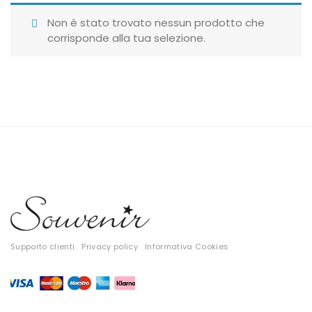
Giubbotti
Non è stato trovato nessun prodotto che
corrisponde alla tua selezione.
Gonne
Maglie
Pantaloni
T-shirt
Top
Tute
Tutti
Supporto clienti
Privacy policy
Informativa Cookies
Gift Card