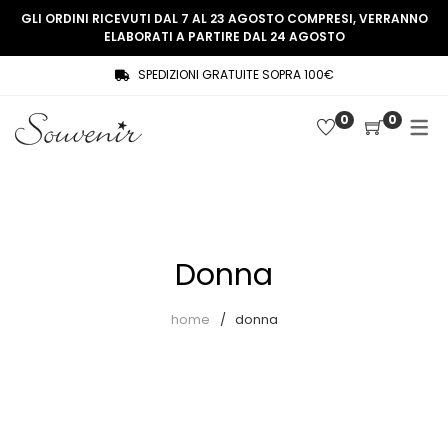
GLI ORDINI RICEVUTI DAL 7 AL 23 AGOSTO COMPRESI, VERRANNO
ELABORATI A PARTIRE DAL 24 AGOSTO
SPEDIZIONI GRATUITE SOPRA 100€
COLLEZIONE
SHOP
0
0
THREE WOMEN, ONE MEMORY
Souvenir Privée
SOUVENIR DE PARIS
Ultimi arrivi
LE MUSE – SOUVENIR PRIVÉE
Abiti
Donna
Accessori
Camicie
home
donna
Cappotti
Giacche
Gilet