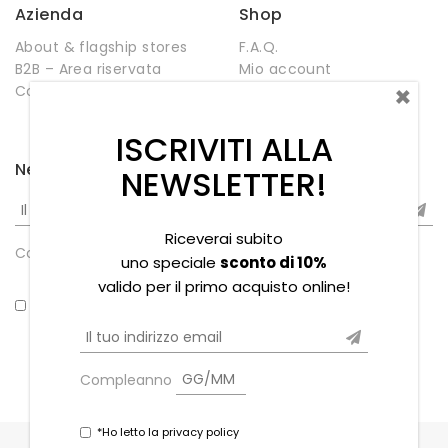
Azienda
Shop
About & flagship stores
F.A.Q.
B2B – Area riservata
Mio account
×
Contatti
Negozio
Wishlist
ISCRIVITI ALLA
Newsletter
NEWSLETTER!
Riceverai subito
Compleanno
uno speciale
sconto di 10%
valido per il primo acquisto online!
*Ho letto la privacy policy
Compleanno
*Ho letto la privacy policy