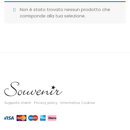
Giubbotti
Non è stato trovato nessun prodotto che
corrisponde alla tua selezione.
Gonne
Maglie
Pantaloni
T-shirt
Top
Tute
Tutti
Supporto clienti
Privacy policy
Informativa Cookies
Gift Card