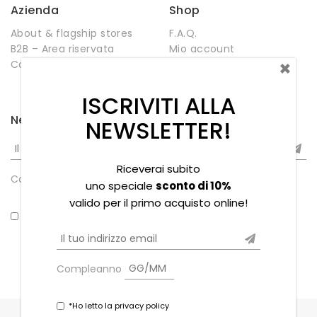
Azienda
Shop
About & flagship stores
F.A.Q.
B2B – Area riservata
Mio account
×
Contatti
Negozio
Wishlist
ISCRIVITI ALLA
Newsletter
NEWSLETTER!
Riceverai subito
Compleanno
uno speciale
sconto di 10%
valido per il primo acquisto online!
*Ho letto la privacy policy
Compleanno
*Ho letto la privacy policy