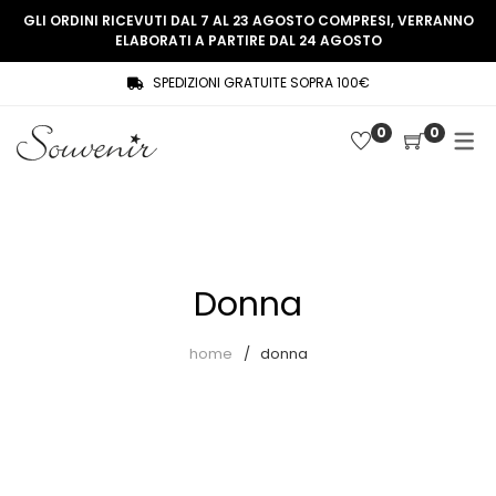
GLI ORDINI RICEVUTI DAL 7 AL 23 AGOSTO COMPRESI, VERRANNO
ELABORATI A PARTIRE DAL 24 AGOSTO
SPEDIZIONI GRATUITE SOPRA 100€
COLLEZIONE
SHOP
0
0
THREE WOMEN, ONE MEMORY
Souvenir Privée
SOUVENIR DE PARIS
Ultimi arrivi
LE MUSE – SOUVENIR PRIVÉE
Abiti
Donna
Accessori
Camicie
home
donna
Cappotti
Giacche
Gilet