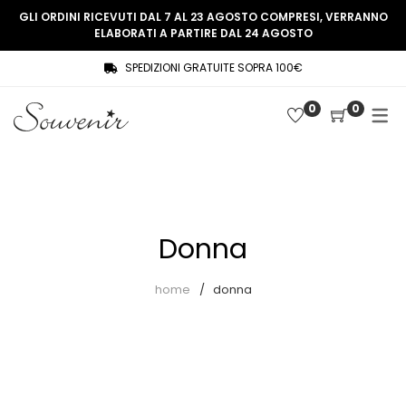
GLI ORDINI RICEVUTI DAL 7 AL 23 AGOSTO COMPRESI, VERRANNO
ELABORATI A PARTIRE DAL 24 AGOSTO
SPEDIZIONI GRATUITE SOPRA 100€
COLLEZIONE
SHOP
0
0
THREE WOMEN, ONE MEMORY
Souvenir Privée
SOUVENIR DE PARIS
Ultimi arrivi
LE MUSE – SOUVENIR PRIVÉE
Abiti
Donna
Accessori
Camicie
home
donna
Cappotti
Giacche
Gilet