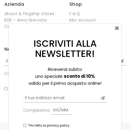
Azienda
Shop
About & flagship stores
F.A.Q.
B2B – Area riservata
Mio account
×
Contatti
Negozio
Wishlist
ISCRIVITI ALLA
Newsletter
NEWSLETTER!
Riceverai subito
Compleanno
uno speciale
sconto di 10%
valido per il primo acquisto online!
*Ho letto la privacy policy
Compleanno
*Ho letto la privacy policy