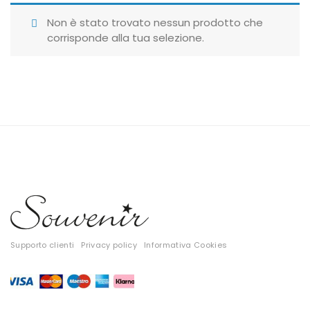
Giubbotti
Non è stato trovato nessun prodotto che
corrisponde alla tua selezione.
Gonne
Maglie
Pantaloni
T-shirt
Top
Tute
Tutti
Supporto clienti
Privacy policy
Informativa Cookies
Gift Card