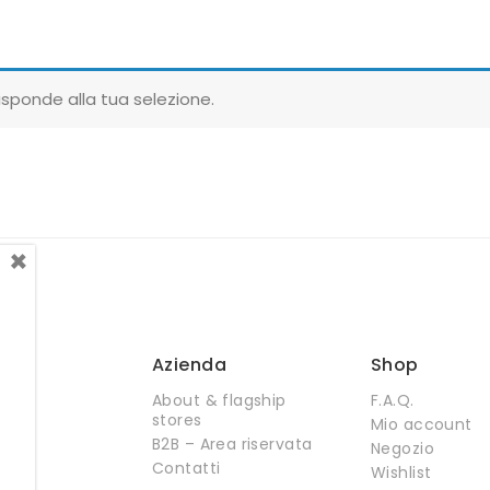
sponde alla tua selezione.
×
Azienda
Shop
About & flagship
F.A.Q.
stores
Mio account
B2B – Area riservata
Negozio
Contatti
Wishlist