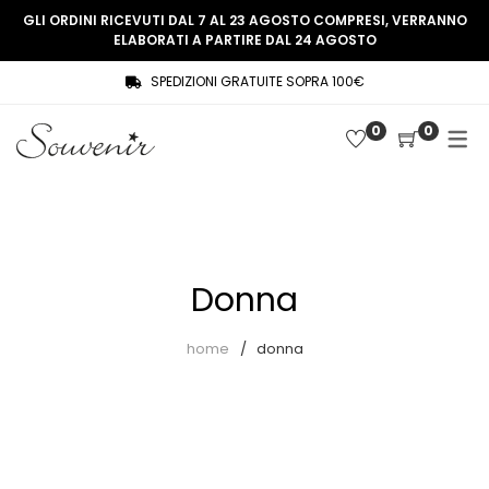
GLI ORDINI RICEVUTI DAL 7 AL 23 AGOSTO COMPRESI, VERRANNO
ELABORATI A PARTIRE DAL 24 AGOSTO
SPEDIZIONI GRATUITE SOPRA 100€
COLLEZIONE
SHOP
0
0
THREE WOMEN, ONE MEMORY
Souvenir Privée
SOUVENIR DE PARIS
Ultimi arrivi
LE MUSE – SOUVENIR PRIVÉE
Abiti
Donna
Accessori
Camicie
home
donna
Cappotti
Giacche
Gilet