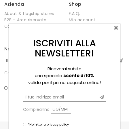
Azienda
Shop
About & flagship stores
F.A.Q.
B2B – Area riservata
Mio account
×
Contatti
Negozio
Wishlist
ISCRIVITI ALLA
Newsletter
NEWSLETTER!
Riceverai subito
Compleanno
uno speciale
sconto di 10%
valido per il primo acquisto online!
*Ho letto la privacy policy
Compleanno
*Ho letto la privacy policy