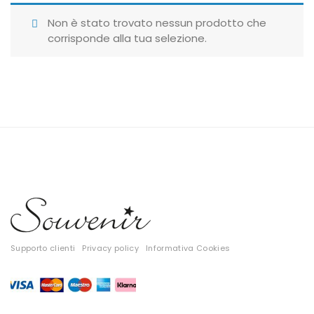
Giubbotti
Non è stato trovato nessun prodotto che
corrisponde alla tua selezione.
Gonne
Maglie
Pantaloni
T-shirt
Top
Tute
Tutti
Supporto clienti
Privacy policy
Informativa Cookies
Gift Card