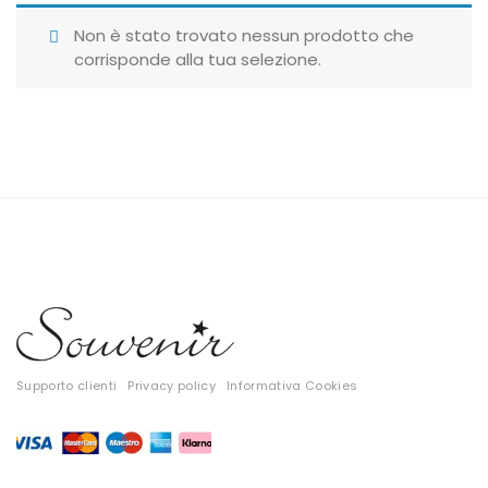
Giubbotti
Non è stato trovato nessun prodotto che
corrisponde alla tua selezione.
Gonne
Maglie
Pantaloni
T-shirt
Top
Tute
Tutti
Supporto clienti
Privacy policy
Informativa Cookies
Gift Card