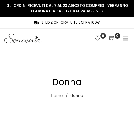
GLI ORDINI RICEVUTI DAL 7 AL 23 AGOSTO COMPRESI, VERRANNO
ELABORATI A PARTIRE DAL 24 AGOSTO
SPEDIZIONI GRATUITE SOPRA 100€
COLLEZIONE
SHOP
0
0
THREE WOMEN, ONE MEMORY
Souvenir Privée
SOUVENIR DE PARIS
Ultimi arrivi
LE MUSE – SOUVENIR PRIVÉE
Abiti
Donna
Accessori
Camicie
home
donna
Cappotti
Giacche
Gilet