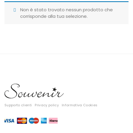
Giubbotti
Non è stato trovato nessun prodotto che
corrisponde alla tua selezione.
Gonne
Maglie
Pantaloni
T-shirt
Top
Tute
Tutti
Supporto clienti
Privacy policy
Informativa Cookies
Gift Card