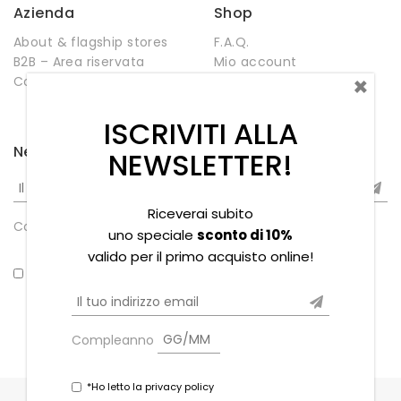
Azienda
Shop
About & flagship stores
F.A.Q.
B2B – Area riservata
Mio account
×
Contatti
Negozio
Wishlist
ISCRIVITI ALLA
Newsletter
NEWSLETTER!
Riceverai subito
Compleanno
uno speciale
sconto di 10%
valido per il primo acquisto online!
*Ho letto la privacy policy
Compleanno
*Ho letto la privacy policy