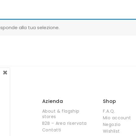
sponde alla tua selezione.
×
Azienda
Shop
About & flagship
F.A.Q.
stores
Mio account
B2B – Area riservata
Negozio
Contatti
Wishlist