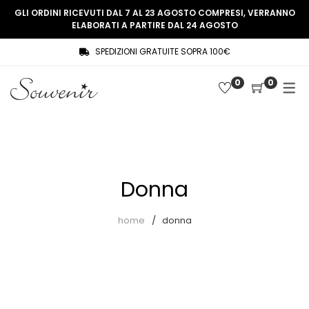
GLI ORDINI RICEVUTI DAL 7 AL 23 AGOSTO COMPRESI, VERRANNO
ELABORATI A PARTIRE DAL 24 AGOSTO
SPEDIZIONI GRATUITE SOPRA 100€
COLLEZIONE
SHOP
0
0
THREE WOMEN, ONE MEMORY
Souvenir Privée
SOUVENIR DE PARIS
Ultimi arrivi
LE MUSE – SOUVENIR PRIVÉE
Abiti
Donna
Accessori
Camicie
home
donna
Cappotti
Giacche
Gilet