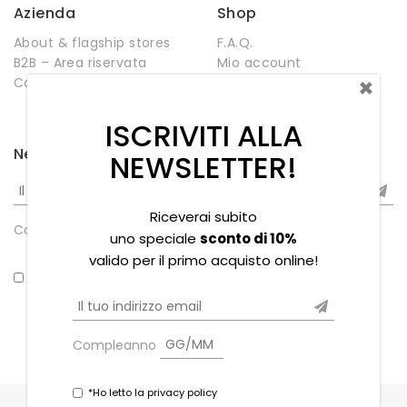
Azienda
Shop
About & flagship stores
F.A.Q.
B2B – Area riservata
Mio account
×
Contatti
Negozio
Wishlist
ISCRIVITI ALLA
Newsletter
NEWSLETTER!
Riceverai subito
Compleanno
uno speciale
sconto di 10%
valido per il primo acquisto online!
*Ho letto la privacy policy
Compleanno
*Ho letto la privacy policy