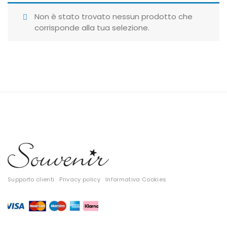
Giubbotti
Non è stato trovato nessun prodotto che
corrisponde alla tua selezione.
Gonne
Maglie
Pantaloni
T-shirt
Top
Tute
Tutti
Supporto clienti
Privacy policy
Informativa Cookies
Gift Card