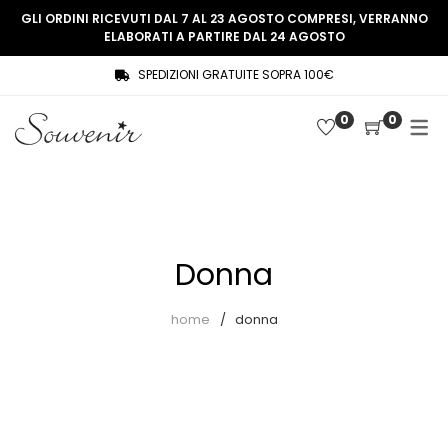
GLI ORDINI RICEVUTI DAL 7 AL 23 AGOSTO COMPRESI, VERRANNO
ELABORATI A PARTIRE DAL 24 AGOSTO
SPEDIZIONI GRATUITE SOPRA 100€
COLLEZIONE
SHOP
0
0
THREE WOMEN, ONE MEMORY
Souvenir Privée
SOUVENIR DE PARIS
Ultimi arrivi
LE MUSE – SOUVENIR PRIVÉE
Abiti
Donna
Accessori
Camicie
home
donna
Cappotti
Giacche
Gilet