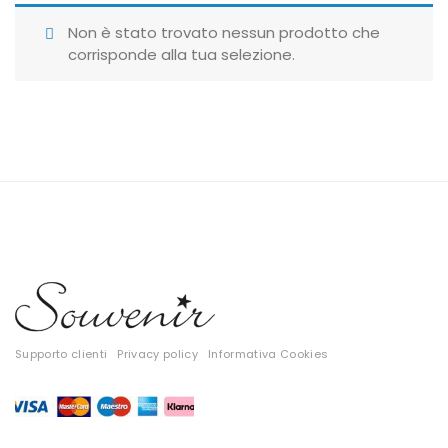
Giubbotti
Non è stato trovato nessun prodotto che
corrisponde alla tua selezione.
Gonne
Maglie
Pantaloni
T-shirt
Top
Tute
Tutti
Supporto clienti
Privacy policy
Informativa Cookies
Gift Card