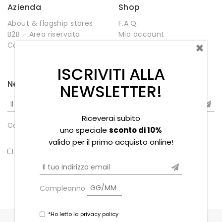
Azienda
Shop
About & flagship stores
F.A.Q.
B2B – Area riservata
Mio account
×
Contatti
Negozio
Wishlist
ISCRIVITI ALLA
Newsletter
NEWSLETTER!
Riceverai subito
Compleanno
uno speciale
sconto di 10%
valido per il primo acquisto online!
*Ho letto la privacy policy
Compleanno
*Ho letto la privacy policy