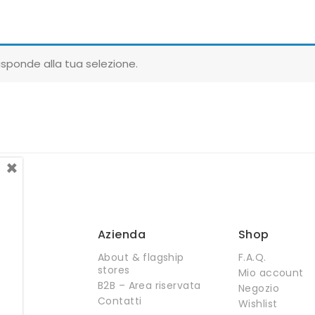
sponde alla tua selezione.
×
Azienda
Shop
About & flagship
F.A.Q.
stores
Mio account
B2B – Area riservata
Negozio
Contatti
Wishlist