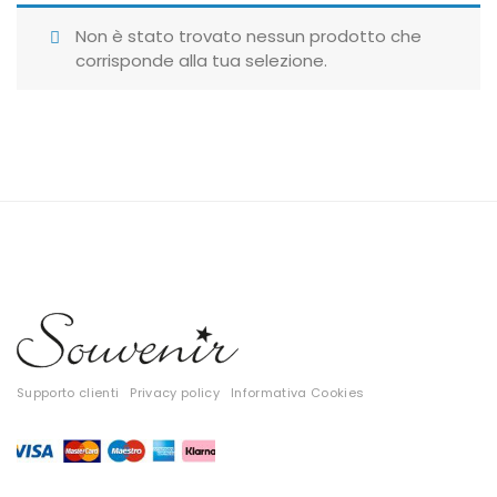
Giubbotti
Non è stato trovato nessun prodotto che
corrisponde alla tua selezione.
Gonne
Maglie
Pantaloni
T-shirt
Top
Tute
Tutti
Supporto clienti
Privacy policy
Informativa Cookies
Gift Card