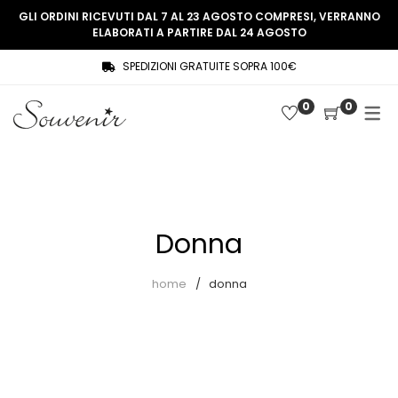
GLI ORDINI RICEVUTI DAL 7 AL 23 AGOSTO COMPRESI, VERRANNO
ELABORATI A PARTIRE DAL 24 AGOSTO
SPEDIZIONI GRATUITE SOPRA 100€
COLLEZIONE
SHOP
0
0
THREE WOMEN, ONE MEMORY
Souvenir Privée
SOUVENIR DE PARIS
Ultimi arrivi
LE MUSE – SOUVENIR PRIVÉE
Abiti
Donna
Accessori
Camicie
home
donna
Cappotti
Giacche
Gilet