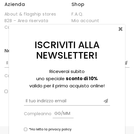
Azienda
Shop
About & flagship stores
F.A.Q.
B2B – Area riservata
Mio account
×
Contatti
Negozio
Wishlist
ISCRIVITI ALLA
Newsletter
NEWSLETTER!
Riceverai subito
Compleanno
uno speciale
sconto di 10%
valido per il primo acquisto online!
*Ho letto la privacy policy
Compleanno
*Ho letto la privacy policy