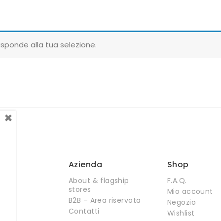
sponde alla tua selezione.
×
Azienda
Shop
About & flagship
F.A.Q.
stores
Mio account
B2B – Area riservata
Negozio
Contatti
Wishlist