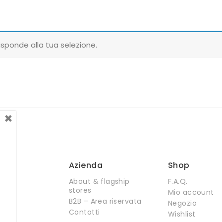
sponde alla tua selezione.
×
Azienda
Shop
About & flagship
F.A.Q.
stores
Mio account
B2B – Area riservata
Negozio
Contatti
Wishlist