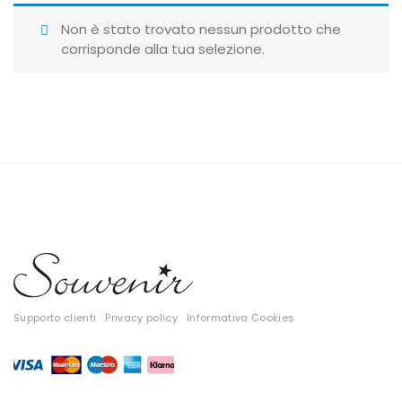
Giubbotti
Non è stato trovato nessun prodotto che
corrisponde alla tua selezione.
Gonne
Maglie
Pantaloni
T-shirt
Top
Tute
Tutti
Supporto clienti
Privacy policy
Informativa Cookies
Gift Card