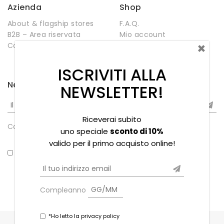
Azienda
Shop
About & flagship stores
F.A.Q.
B2B – Area riservata
Mio account
×
Contatti
Negozio
Wishlist
ISCRIVITI ALLA
Newsletter
NEWSLETTER!
Riceverai subito
Compleanno
uno speciale
sconto di 10%
valido per il primo acquisto online!
*Ho letto la privacy policy
Compleanno
*Ho letto la privacy policy