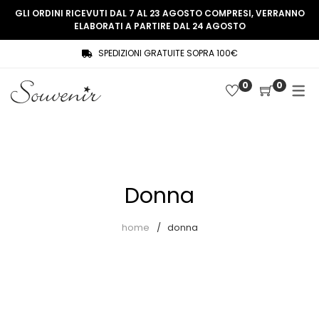
GLI ORDINI RICEVUTI DAL 7 AL 23 AGOSTO COMPRESI, VERRANNO
ELABORATI A PARTIRE DAL 24 AGOSTO
SPEDIZIONI GRATUITE SOPRA 100€
COLLEZIONE
SHOP
0
0
THREE WOMEN, ONE MEMORY
Souvenir Privée
SOUVENIR DE PARIS
Ultimi arrivi
LE MUSE – SOUVENIR PRIVÉE
Abiti
Donna
Accessori
Camicie
home
donna
Cappotti
Giacche
Gilet