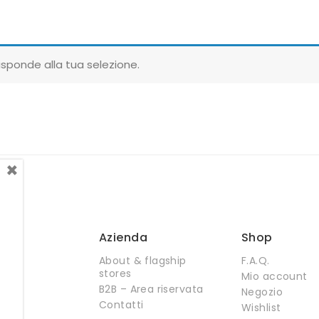
sponde alla tua selezione.
×
Azienda
Shop
About & flagship
F.A.Q.
stores
Mio account
B2B – Area riservata
Negozio
Contatti
Wishlist