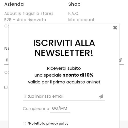
Azienda
Shop
About & flagship stores
F.A.Q.
B2B – Area riservata
Mio account
×
Contatti
Negozio
Wishlist
ISCRIVITI ALLA
Newsletter
NEWSLETTER!
Riceverai subito
Compleanno
uno speciale
sconto di 10%
valido per il primo acquisto online!
*Ho letto la privacy policy
Compleanno
*Ho letto la privacy policy