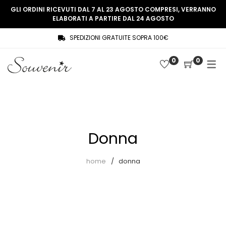
GLI ORDINI RICEVUTI DAL 7 AL 23 AGOSTO COMPRESI, VERRANNO
ELABORATI A PARTIRE DAL 24 AGOSTO
SPEDIZIONI GRATUITE SOPRA 100€
COLLEZIONE
SHOP
0
0
THREE WOMEN, ONE MEMORY
Souvenir Privée
SOUVENIR DE PARIS
Ultimi arrivi
LE MUSE – SOUVENIR PRIVÉE
Abiti
Donna
Accessori
Camicie
home
donna
Cappotti
Giacche
Gilet