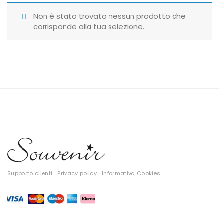
Giubbotti
Non è stato trovato nessun prodotto che
corrisponde alla tua selezione.
Gonne
Maglie
Pantaloni
T-shirt
Top
Tute
Tutti
Supporto clienti
Privacy policy
Informativa Cookies
Gift Card