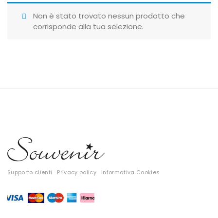
Giubbotti
Non è stato trovato nessun prodotto che
corrisponde alla tua selezione.
Gonne
Maglie
Pantaloni
T-shirt
Top
Tute
Tutti
Supporto clienti
Privacy policy
Informativa Cookies
Gift Card