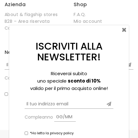
Azienda
Shop
About & flagship stores
F.A.Q.
B2B – Area riservata
Mio account
×
Contatti
Negozio
Wishlist
ISCRIVITI ALLA
Newsletter
NEWSLETTER!
Riceverai subito
Compleanno
uno speciale
sconto di 10%
valido per il primo acquisto online!
*Ho letto la privacy policy
Compleanno
*Ho letto la privacy policy