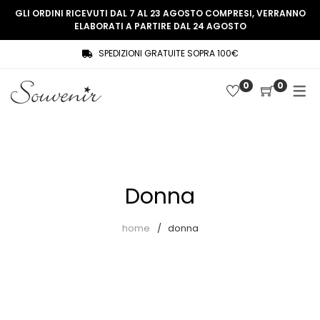
GLI ORDINI RICEVUTI DAL 7 AL 23 AGOSTO COMPRESI, VERRANNO
ELABORATI A PARTIRE DAL 24 AGOSTO
SPEDIZIONI GRATUITE SOPRA 100€
COLLEZIONE
SHOP
0
0
THREE WOMEN, ONE MEMORY
Souvenir Privée
SOUVENIR DE PARIS
Ultimi arrivi
LE MUSE – SOUVENIR PRIVÉE
Abiti
Donna
Accessori
Camicie
home
donna
Cappotti
Giacche
Gilet