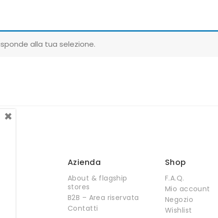
sponde alla tua selezione.
×
Azienda
Shop
About & flagship
F.A.Q.
stores
Mio account
B2B – Area riservata
Negozio
Contatti
Wishlist