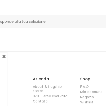
sponde alla tua selezione.
×
Azienda
Shop
About & flagship
F.A.Q.
stores
Mio account
B2B – Area riservata
Negozio
Contatti
Wishlist