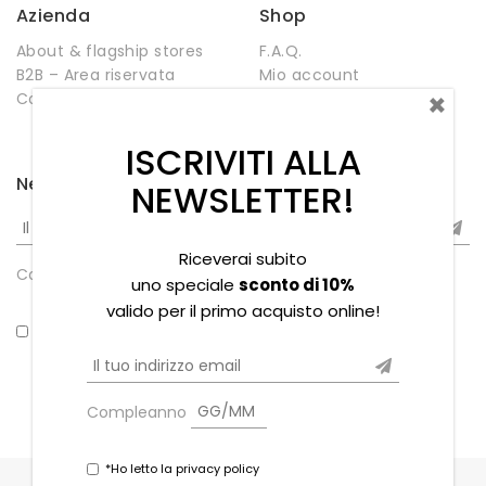
Azienda
Shop
About & flagship stores
F.A.Q.
B2B – Area riservata
Mio account
×
Contatti
Negozio
Wishlist
ISCRIVITI ALLA
Newsletter
NEWSLETTER!
Riceverai subito
Compleanno
uno speciale
sconto di 10%
valido per il primo acquisto online!
*Ho letto la privacy policy
Compleanno
*Ho letto la privacy policy