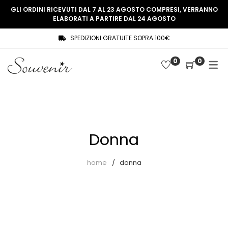
GLI ORDINI RICEVUTI DAL 7 AL 23 AGOSTO COMPRESI, VERRANNO
ELABORATI A PARTIRE DAL 24 AGOSTO
SPEDIZIONI GRATUITE SOPRA 100€
COLLEZIONE
SHOP
0
0
THREE WOMEN, ONE MEMORY
Souvenir Privée
SOUVENIR DE PARIS
Ultimi arrivi
LE MUSE – SOUVENIR PRIVÉE
Abiti
Donna
Accessori
Camicie
home
donna
Cappotti
Giacche
Gilet