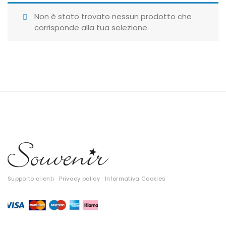
Giubbotti
Non è stato trovato nessun prodotto che
corrisponde alla tua selezione.
Gonne
Maglie
Pantaloni
T-shirt
Top
Tute
Tutti
Supporto clienti
Privacy policy
Informativa Cookies
Gift Card