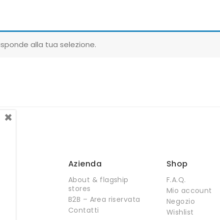
sponde alla tua selezione.
×
Azienda
Shop
About & flagship
F.A.Q.
stores
Mio account
B2B – Area riservata
Negozio
Contatti
Wishlist