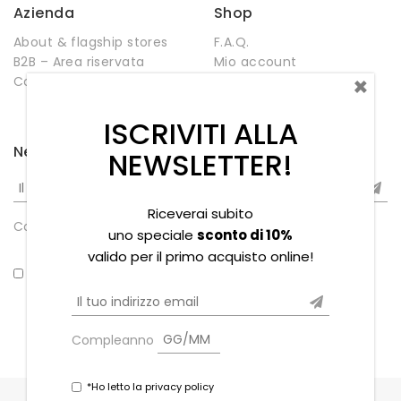
Azienda
Shop
About & flagship stores
F.A.Q.
B2B – Area riservata
Mio account
×
Contatti
Negozio
Wishlist
ISCRIVITI ALLA
Newsletter
NEWSLETTER!
Riceverai subito
Compleanno
uno speciale
sconto di 10%
valido per il primo acquisto online!
*Ho letto la privacy policy
Compleanno
*Ho letto la privacy policy