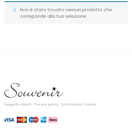
Giubbotti
Non è stato trovato nessun prodotto che
corrisponde alla tua selezione.
Gonne
Maglie
Pantaloni
T-shirt
Top
Tute
Tutti
Supporto clienti
Privacy policy
Informativa Cookies
Gift Card