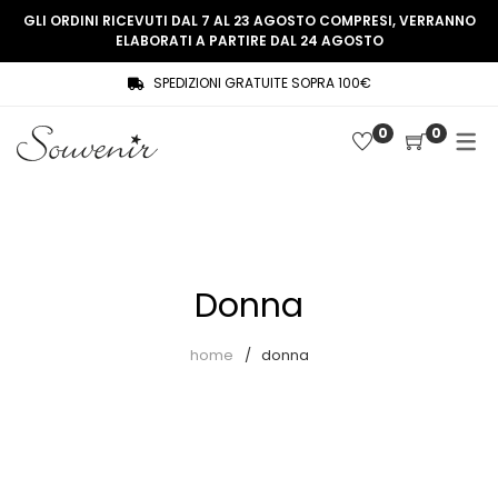
GLI ORDINI RICEVUTI DAL 7 AL 23 AGOSTO COMPRESI, VERRANNO
ELABORATI A PARTIRE DAL 24 AGOSTO
SPEDIZIONI GRATUITE SOPRA 100€
COLLEZIONE
SHOP
0
0
THREE WOMEN, ONE MEMORY
Souvenir Privée
SOUVENIR DE PARIS
Ultimi arrivi
LE MUSE – SOUVENIR PRIVÉE
Abiti
Donna
Accessori
Camicie
home
donna
Cappotti
Giacche
Gilet