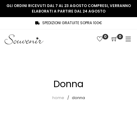
GLI ORDINI RICEVUTI DAL 7 AL 23 AGOSTO COMPRESI, VERRANNO
ELABORATI A PARTIRE DAL 24 AGOSTO
SPEDIZIONI GRATUITE SOPRA 100€
COLLEZIONE
SHOP
0
0
THREE WOMEN, ONE MEMORY
Souvenir Privée
SOUVENIR DE PARIS
Ultimi arrivi
LE MUSE – SOUVENIR PRIVÉE
Abiti
Donna
Accessori
Camicie
home
donna
Cappotti
Giacche
Gilet