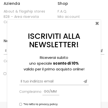
Azienda
Shop
About & flagship stores
F.A.Q.
B2B – Area riservata
Mio account
×
Contatti
Negozio
Wishlist
ISCRIVITI ALLA
Newsletter
NEWSLETTER!
Riceverai subito
Compleanno
uno speciale
sconto di 10%
valido per il primo acquisto online!
*Ho letto la privacy policy
Compleanno
*Ho letto la privacy policy