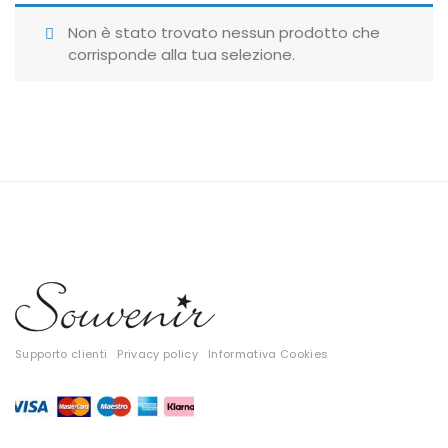
Giubbotti
Non è stato trovato nessun prodotto che
corrisponde alla tua selezione.
Gonne
Maglie
Pantaloni
T-shirt
Top
Tute
Tutti
Supporto clienti
Privacy policy
Informativa Cookies
Gift Card