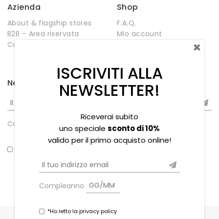
Azienda
Shop
About & flagship stores
F.A.Q.
B2B – Area riservata
Mio account
×
Contatti
Negozio
Wishlist
ISCRIVITI ALLA
Newsletter
NEWSLETTER!
Riceverai subito
Compleanno
uno speciale
sconto di 10%
valido per il primo acquisto online!
*Ho letto la privacy policy
Compleanno
*Ho letto la privacy policy