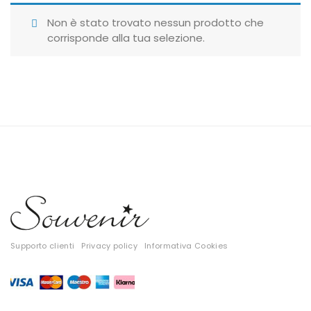
Giubbotti
Non è stato trovato nessun prodotto che
corrisponde alla tua selezione.
Gonne
Maglie
Pantaloni
T-shirt
Top
Tute
Tutti
Supporto clienti
Privacy policy
Informativa Cookies
Gift Card