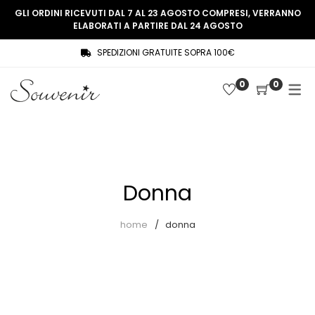
GLI ORDINI RICEVUTI DAL 7 AL 23 AGOSTO COMPRESI, VERRANNO
ELABORATI A PARTIRE DAL 24 AGOSTO
SPEDIZIONI GRATUITE SOPRA 100€
COLLEZIONE
SHOP
0
0
THREE WOMEN, ONE MEMORY
Souvenir Privée
SOUVENIR DE PARIS
Ultimi arrivi
LE MUSE – SOUVENIR PRIVÉE
Abiti
Donna
Accessori
Camicie
home
donna
Cappotti
Giacche
Gilet