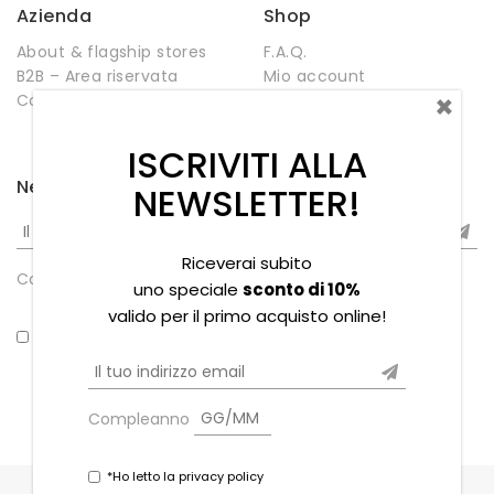
Azienda
Shop
About & flagship stores
F.A.Q.
B2B – Area riservata
Mio account
×
Contatti
Negozio
Wishlist
ISCRIVITI ALLA
Newsletter
NEWSLETTER!
Riceverai subito
Compleanno
uno speciale
sconto di 10%
valido per il primo acquisto online!
*Ho letto la privacy policy
Compleanno
*Ho letto la privacy policy