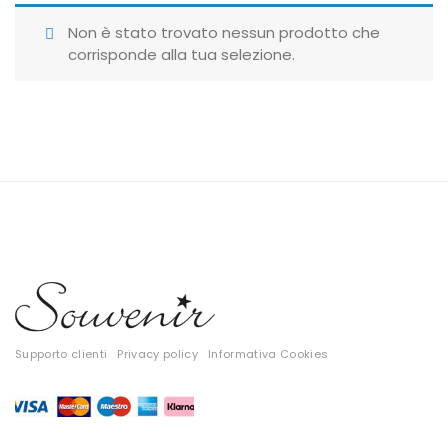
Giubbotti
Non è stato trovato nessun prodotto che
corrisponde alla tua selezione.
Gonne
Maglie
Pantaloni
T-shirt
Top
Tute
Tutti
Supporto clienti
Privacy policy
Informativa Cookies
Gift Card