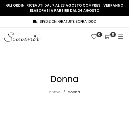
GLI ORDINI RICEVUTI DAL 7 AL 23 AGOSTO COMPRESI, VERRANNO
ELABORATI A PARTIRE DAL 24 AGOSTO
SPEDIZIONI GRATUITE SOPRA 100€
COLLEZIONE
SHOP
0
0
THREE WOMEN, ONE MEMORY
Souvenir Privée
SOUVENIR DE PARIS
Ultimi arrivi
LE MUSE – SOUVENIR PRIVÉE
Abiti
Donna
Accessori
Camicie
home
donna
Cappotti
Giacche
Gilet