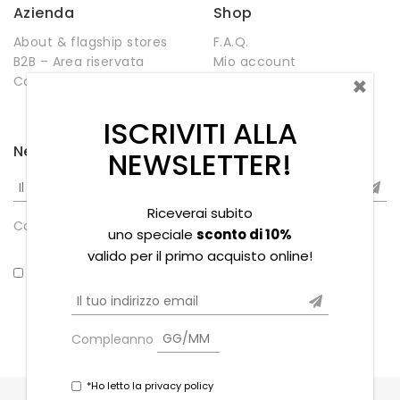
Azienda
Shop
About & flagship stores
F.A.Q.
B2B – Area riservata
Mio account
×
Contatti
Negozio
Wishlist
ISCRIVITI ALLA
Newsletter
NEWSLETTER!
Riceverai subito
Compleanno
uno speciale
sconto di 10%
valido per il primo acquisto online!
*Ho letto la privacy policy
Compleanno
*Ho letto la privacy policy