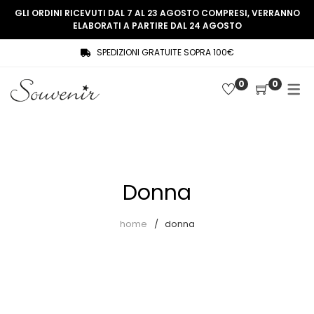
GLI ORDINI RICEVUTI DAL 7 AL 23 AGOSTO COMPRESI, VERRANNO
ELABORATI A PARTIRE DAL 24 AGOSTO
SPEDIZIONI GRATUITE SOPRA 100€
COLLEZIONE
SHOP
0
0
THREE WOMEN, ONE MEMORY
Souvenir Privée
SOUVENIR DE PARIS
Ultimi arrivi
LE MUSE – SOUVENIR PRIVÉE
Abiti
Donna
Accessori
Camicie
home
donna
Cappotti
Giacche
Gilet