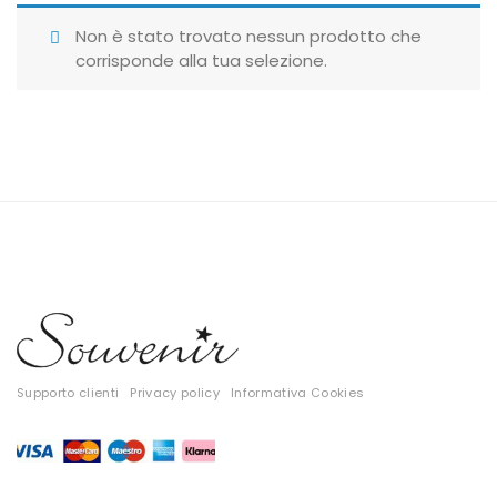
Giubbotti
Non è stato trovato nessun prodotto che
corrisponde alla tua selezione.
Gonne
Maglie
Pantaloni
T-shirt
Top
Tute
Tutti
Supporto clienti
Privacy policy
Informativa Cookies
Gift Card