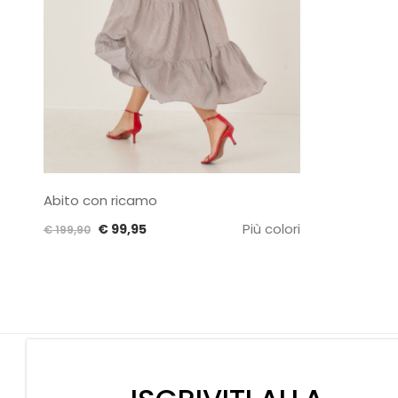
Abito con ricamo
Il
Il
Più colori
€
99,95
€
199,90
prezzo
prezzo
originale
attuale
era:
è:
€ 199,90.
€ 99,95.