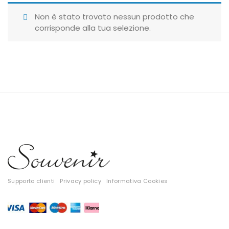
Giubbotti
Non è stato trovato nessun prodotto che
corrisponde alla tua selezione.
Gonne
Maglie
Pantaloni
T-shirt
Top
Tute
Tutti
Supporto clienti
Privacy policy
Informativa Cookies
Gift Card