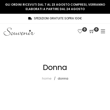
GLI ORDINI RICEVUTI DAL 7 AL 23 AGOSTO COMPRESI, VERRANNO
ELABORATI A PARTIRE DAL 24 AGOSTO
SPEDIZIONI GRATUITE SOPRA 100€
COLLEZIONE
SHOP
0
0
THREE WOMEN, ONE MEMORY
Souvenir Privée
SOUVENIR DE PARIS
Ultimi arrivi
LE MUSE – SOUVENIR PRIVÉE
Abiti
Donna
Accessori
Camicie
home
donna
Cappotti
Giacche
Gilet