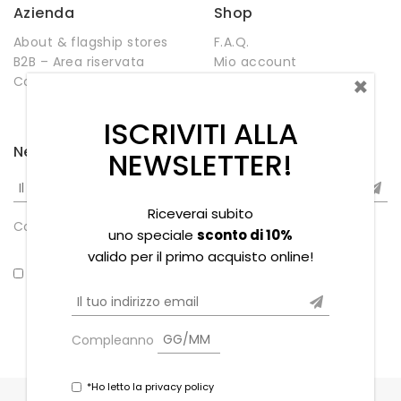
Azienda
Shop
About & flagship stores
F.A.Q.
B2B – Area riservata
Mio account
×
Contatti
Negozio
Wishlist
ISCRIVITI ALLA
Newsletter
NEWSLETTER!
Riceverai subito
Compleanno
uno speciale
sconto di 10%
valido per il primo acquisto online!
*Ho letto la privacy policy
Compleanno
*Ho letto la privacy policy