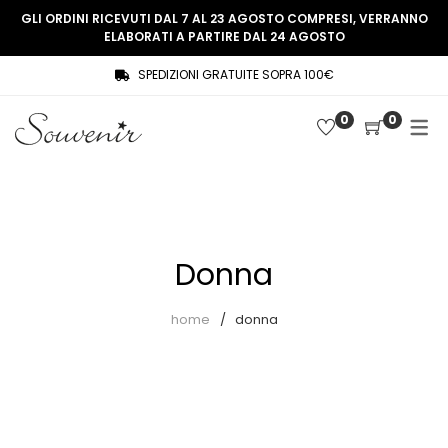
GLI ORDINI RICEVUTI DAL 7 AL 23 AGOSTO COMPRESI, VERRANNO
ELABORATI A PARTIRE DAL 24 AGOSTO
SPEDIZIONI GRATUITE SOPRA 100€
COLLEZIONE
SHOP
0
0
THREE WOMEN, ONE MEMORY
Souvenir Privée
SOUVENIR DE PARIS
Ultimi arrivi
LE MUSE – SOUVENIR PRIVÉE
Abiti
Donna
Accessori
Camicie
home
donna
Cappotti
Giacche
Gilet