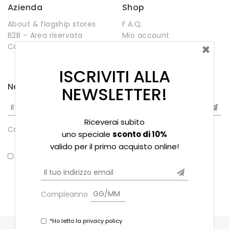
Azienda
Shop
About & flagship stores
F.A.Q.
B2B – Area riservata
Mio account
×
Contatti
Negozio
Wishlist
ISCRIVITI ALLA
Newsletter
NEWSLETTER!
Riceverai subito
Compleanno
uno speciale
sconto di 10%
valido per il primo acquisto online!
*Ho letto la privacy policy
Compleanno
*Ho letto la privacy policy