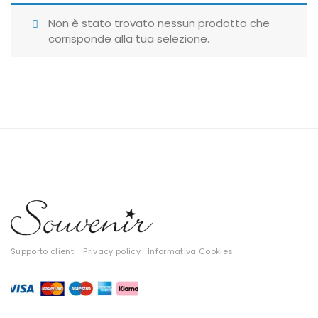
Giubbotti
Non è stato trovato nessun prodotto che
corrisponde alla tua selezione.
Gonne
Maglie
Pantaloni
T-shirt
Top
Tute
Tutti
Supporto clienti
Privacy policy
Informativa Cookies
Gift Card