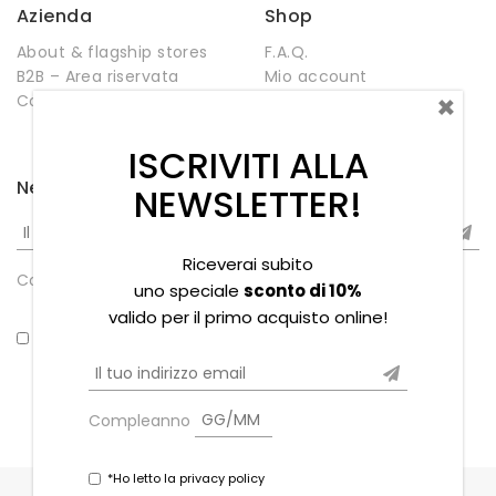
Azienda
Shop
About & flagship stores
F.A.Q.
B2B – Area riservata
Mio account
×
Contatti
Negozio
Wishlist
ISCRIVITI ALLA
Newsletter
NEWSLETTER!
Riceverai subito
Compleanno
uno speciale
sconto di 10%
valido per il primo acquisto online!
*Ho letto la privacy policy
Compleanno
*Ho letto la privacy policy