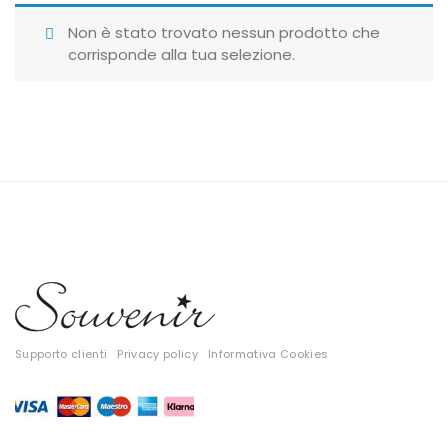
Giubbotti
Non è stato trovato nessun prodotto che
corrisponde alla tua selezione.
Gonne
Maglie
Pantaloni
T-shirt
Top
Tute
Tutti
Supporto clienti
Privacy policy
Informativa Cookies
Gift Card