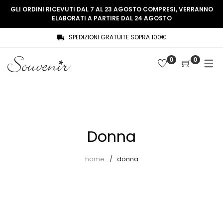
GLI ORDINI RICEVUTI DAL 7 AL 23 AGOSTO COMPRESI, VERRANNO
ELABORATI A PARTIRE DAL 24 AGOSTO
SPEDIZIONI GRATUITE SOPRA 100€
COLLEZIONE
SHOP
0
0
THREE WOMEN, ONE MEMORY
Souvenir Privée
SOUVENIR DE PARIS
Ultimi arrivi
LE MUSE – SOUVENIR PRIVÉE
Abiti
Donna
Accessori
Camicie
home
donna
Cappotti
Giacche
Gilet