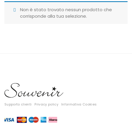
Giubbotti
Non è stato trovato nessun prodotto che
corrisponde alla tua selezione.
Gonne
Maglie
Pantaloni
T-shirt
Top
Tute
Tutti
Supporto clienti
Privacy policy
Informativa Cookies
Gift Card