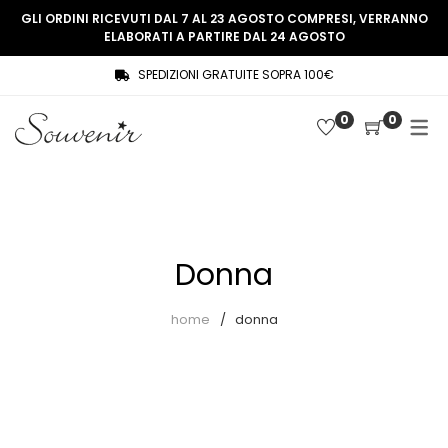
GLI ORDINI RICEVUTI DAL 7 AL 23 AGOSTO COMPRESI, VERRANNO
ELABORATI A PARTIRE DAL 24 AGOSTO
SPEDIZIONI GRATUITE SOPRA 100€
COLLEZIONE
SHOP
0
0
THREE WOMEN, ONE MEMORY
Souvenir Privée
SOUVENIR DE PARIS
Ultimi arrivi
LE MUSE – SOUVENIR PRIVÉE
Abiti
Donna
Accessori
Camicie
home
donna
Cappotti
Giacche
Gilet