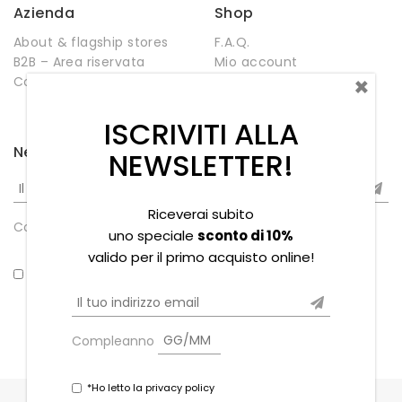
Azienda
Shop
About & flagship stores
F.A.Q.
B2B – Area riservata
Mio account
×
Contatti
Negozio
Wishlist
ISCRIVITI ALLA
Newsletter
NEWSLETTER!
Riceverai subito
Compleanno
uno speciale
sconto di 10%
valido per il primo acquisto online!
*Ho letto la privacy policy
Compleanno
*Ho letto la privacy policy