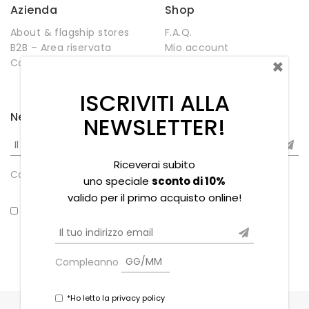
Azienda
Shop
About & flagship stores
F.A.Q.
B2B – Area riservata
Mio account
×
Contatti
Negozio
Wishlist
ISCRIVITI ALLA
Newsletter
NEWSLETTER!
Riceverai subito
Compleanno
uno speciale
sconto di 10%
valido per il primo acquisto online!
*Ho letto la privacy policy
Compleanno
*Ho letto la privacy policy