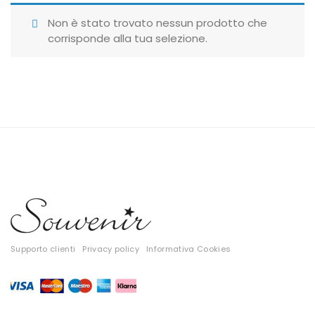
Giubbotti
Non è stato trovato nessun prodotto che
corrisponde alla tua selezione.
Gonne
Maglie
Pantaloni
T-shirt
Top
Tute
Tutti
Supporto clienti
Privacy policy
Informativa Cookies
Gift Card