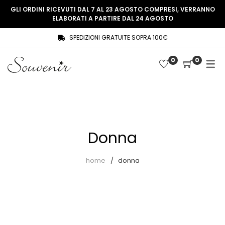
GLI ORDINI RICEVUTI DAL 7 AL 23 AGOSTO COMPRESI, VERRANNO
ELABORATI A PARTIRE DAL 24 AGOSTO
SPEDIZIONI GRATUITE SOPRA 100€
COLLEZIONE
SHOP
0
0
THREE WOMEN, ONE MEMORY
Souvenir Privée
SOUVENIR DE PARIS
Ultimi arrivi
LE MUSE – SOUVENIR PRIVÉE
Abiti
Donna
Accessori
Camicie
home
donna
Cappotti
Giacche
Gilet