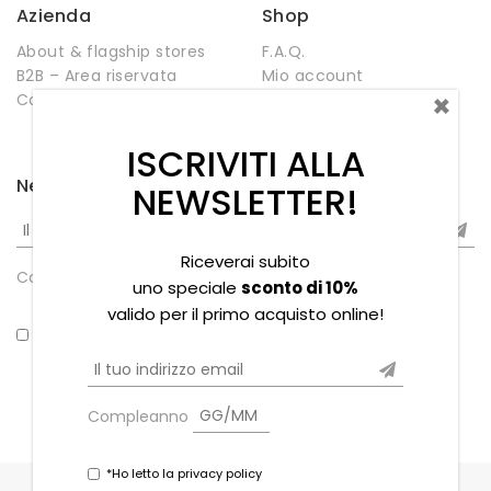
Azienda
Shop
About & flagship stores
F.A.Q.
B2B – Area riservata
Mio account
×
Contatti
Negozio
Wishlist
ISCRIVITI ALLA
Newsletter
NEWSLETTER!
Riceverai subito
Compleanno
uno speciale
sconto di 10%
valido per il primo acquisto online!
*Ho letto la privacy policy
Compleanno
*Ho letto la privacy policy