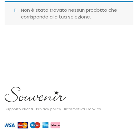
Giubbotti
Non è stato trovato nessun prodotto che
corrisponde alla tua selezione.
Gonne
Maglie
Pantaloni
T-shirt
Top
Tute
Tutti
Supporto clienti
Privacy policy
Informativa Cookies
Gift Card