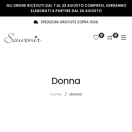
GLI ORDINI RICEVUTI DAL 7 AL 23 AGOSTO COMPRESI, VERRANNO
ELABORATI A PARTIRE DAL 24 AGOSTO
SPEDIZIONI GRATUITE SOPRA 100€
COLLEZIONE
SHOP
0
0
THREE WOMEN, ONE MEMORY
Souvenir Privée
SOUVENIR DE PARIS
Ultimi arrivi
LE MUSE – SOUVENIR PRIVÉE
Abiti
Donna
Accessori
Camicie
home
donna
Cappotti
Giacche
Gilet