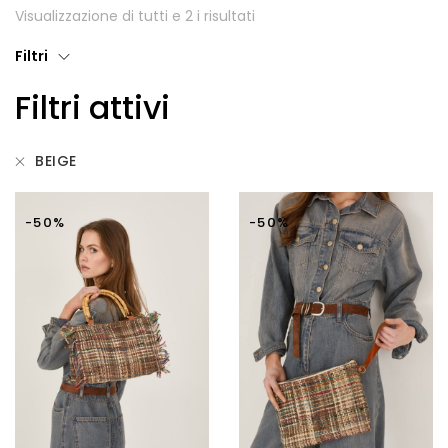
Visualizzazione di tutti e 2 i risultati
Giubbotti
Filtri
Gonne
Filtri attivi
Maglie
Pantaloni
BEIGE
T-shirt
-50%
-50%
Top
Tute
Tutti
Gift Card