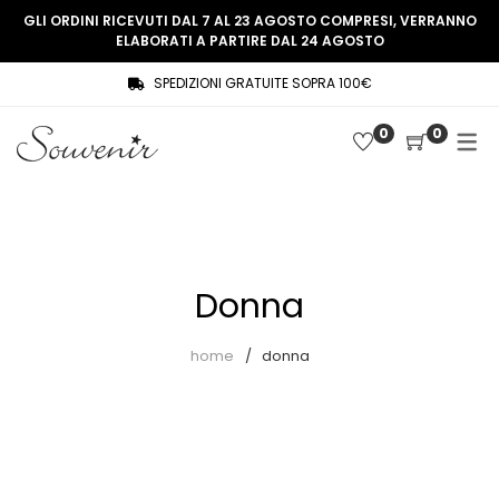
GLI ORDINI RICEVUTI DAL 7 AL 23 AGOSTO COMPRESI, VERRANNO
ELABORATI A PARTIRE DAL 24 AGOSTO
SPEDIZIONI GRATUITE SOPRA 100€
COLLEZIONE
SHOP
0
0
THREE WOMEN, ONE MEMORY
Souvenir Privée
SOUVENIR DE PARIS
Ultimi arrivi
LE MUSE – SOUVENIR PRIVÉE
Abiti
Donna
Accessori
Camicie
home
donna
Cappotti
Giacche
Gilet