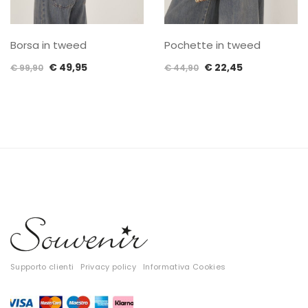
Borsa in tweed
Pochette in tweed
Il
Il
Il
Il
€
49,95
€
22,45
€
99,90
€
44,90
prezzo
prezzo
prezzo
prezzo
originale
attuale
originale
attuale
era:
è:
era:
è:
€ 99,90.
€ 49,95.
€ 44,90.
€ 22,45.
Supporto clienti
Privacy policy
Informativa Cookies